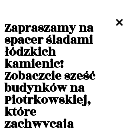
Zapraszamy na
spacer śladami
łódzkich
kamienic!
Zobaczcie sześć
budynków na
Piotrkowskiej,
które
zachwycają