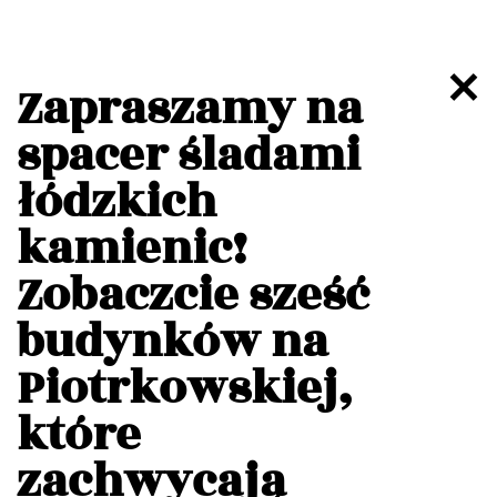
Zapraszamy na
spacer śladami
łódzkich
kamienic!
Zobaczcie sześć
budynków na
Piotrkowskiej,
które
zachwycają