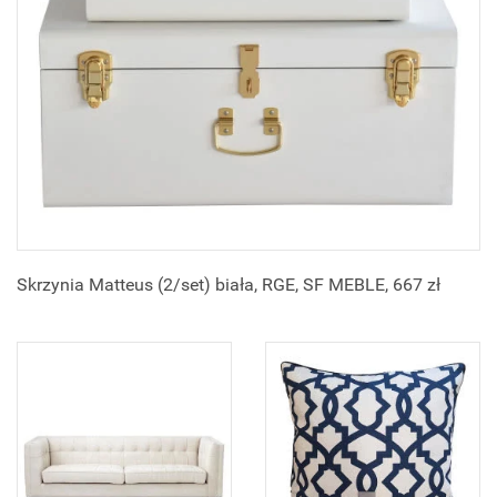
Skrzynia Matteus (2/set) biała, RGE, SF MEBLE, 667 zł