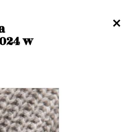
a
2024 w