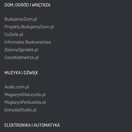
DOM, OGRÓD I WNĘTRZA
BudujemyDom.pl
Projekty.BudujemyDom.pl
CoZaIle.pl
Informator Budownictwa
ZielonyOgródek.pl
CzasNaWnetrze.pl
MUZYKA I DŹWIĘK
Audio.com.pl
MagazynGitarzysta.pl
MagazynPerkusista.pl
EstradaiStudio.pl
ELEKTRONIKA I AUTOMATYKA