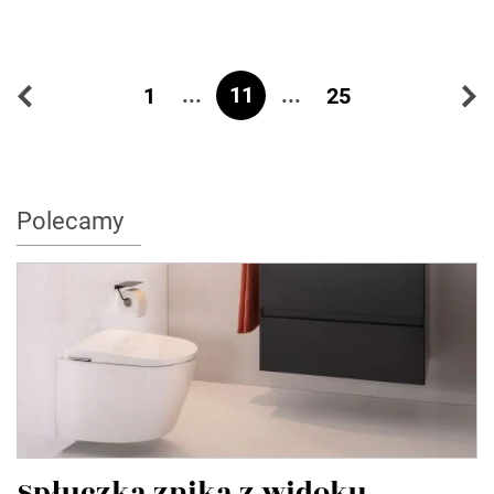
...
11
...
1
25
Polecamy
Spłuczka znika z widoku.