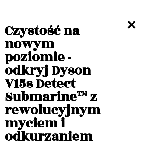
Czystość na
nowym
poziomie -
odkryj Dyson
V15s Detect
Submarine™ z
rewolucyjnym
myciem i
odkurzaniem