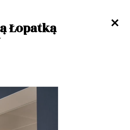
tą Łopatką
w