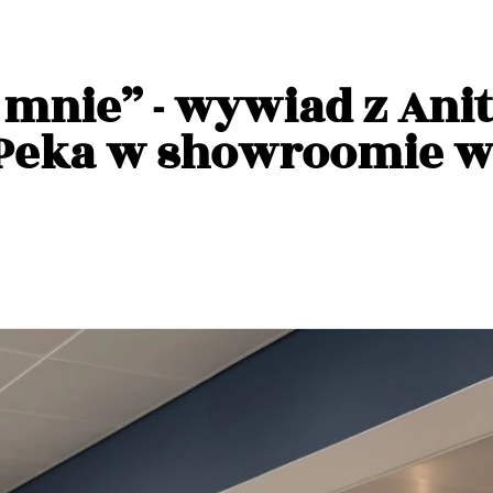
a mnie” - wywiad z Ani
 Peka w showroomie 