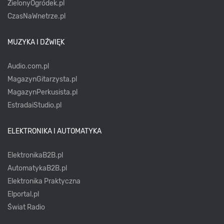
ZielonyOgródek.pl
CzasNaWnetrze.pl
MUZYKA I DŹWIĘK
Audio.com.pl
MagazynGitarzysta.pl
MagazynPerkusista.pl
EstradaiStudio.pl
ELEKTRONIKA I AUTOMATYKA
ElektronikaB2B.pl
AutomatykaB2B.pl
Elektronika Praktyczna
Elportal.pl
Świat Radio