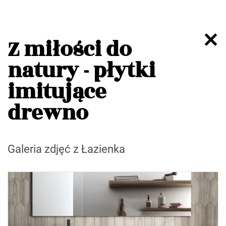
Z miłości do
natury - płytki
imitujące
drewno
Galeria zdjęć z Łazienka