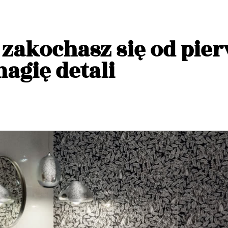
 zakochasz się od pie
agię detali