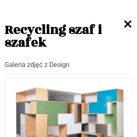
Recycling szaf i
szafek
Galeria zdjęć z Design