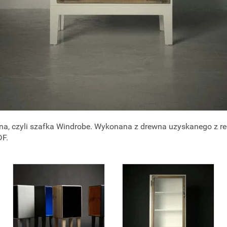
ena, czyli szafka Windrobe. Wykonana z drewna uzyskanego z re
DF.