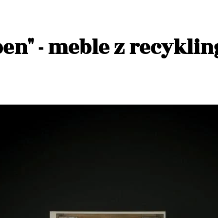
en" - meble z recykli