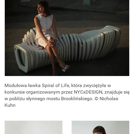
Modułowa ławka Spiral of Life, która zwyciężyła w
konkursie organizowanym przez NYCxDESIGN, znajduje się
w pobliżu słynnego mostu Brooklińskiego. © Nicholas
Kuhn