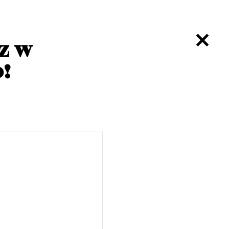
z w
!