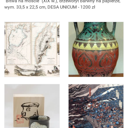
"Bitwa na moście" (XIX w.), drzeworyt barwny na papierze,
wym. 33,5 x 22,5 cm, DESA UNICUM - 1200 zł