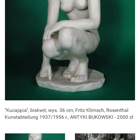
"Kucająca", biskwit, wys. 36 cm, Fritz Klimsch, Rosenthal
Kunstabteilung 1937/1956 r., ANTYKI BUKOWSKI - 2500 zł