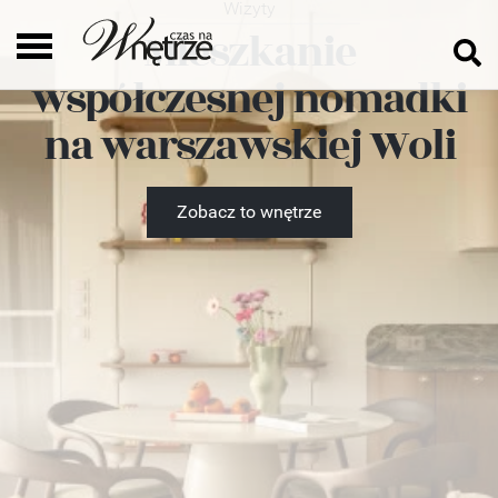
Wizyty
Mieszkanie
współczesnej nomadki
na warszawskiej Woli
Zobacz to wnętrze