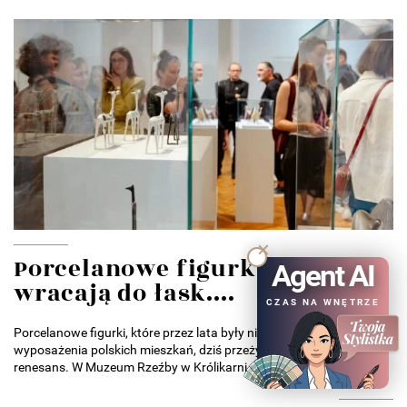
Porcelanowe figurki z PRL
Agent AI
wracają do łask....
CZAS NA WNĘTRZE
Porcelanowe figurki, które przez lata były nieodłącznym elementem
wyposażenia polskich mieszkań, dziś przeżywają prawdziwy
renesans. W Muzeum Rzeźby w Królikarni projektanci wnętrz,...