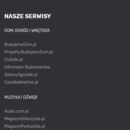
NASZE SERWISY
DOM, OGRÓD I WNĘTRZA
BudujemyDom.pl
Projekty.BudujemyDom.pl
CoZaIle.pl
Informator Budownictwa
ZielonyOgródek.pl
CzasNaWnetrze.pl
MUZYKA I DŹWIĘK
Audio.com.pl
MagazynGitarzysta.pl
MagazynPerkusista.pl