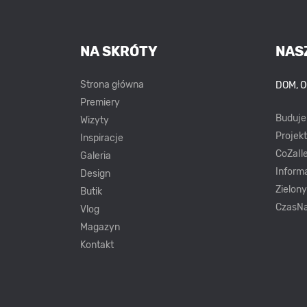
NA SKRÓTY
NAS
Strona główna
DOM, 
Premiery
Buduj
Wizyty
Projek
Inspiracje
CoZaIle
Galeria
Inform
Design
Zielon
Butik
CzasNa
Vlog
Magazyn
Kontakt