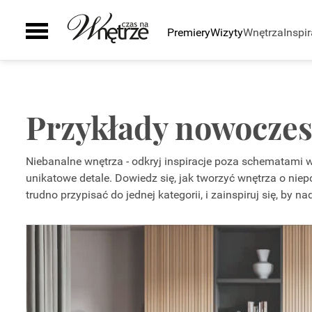
Premiery
Wizyty
Wnętrza
Inspir
Pomieszczenia
Inspiracje
Sztuka
Wyposażenie
Galeria
Zielony zakątek
Kuchnia
Ściany i podłogi
Auto
Łazienka
Drzwi i okna
Przykłady nowoczes
Smaki życia
Salon
Schody
Sypialnia
Kominki
Niebanalne wnętrza - odkryj inspiracje poza schematami w 
Pokój dziecka
Grzejniki
unikatowe detale. Dowiedz się, jak tworzyć wnętrza o nie
Gabinet
Oświetlenie
trudno przypisać do jednej kategorii, i zainspiruj się, b
Biuro
Smart home
Taras i ogród
Szafy
Zaplecze domu
AGD
Zlewy i baterie
Wanny i natryski
Ceramika Łazienkowa