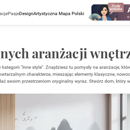
acje
Pasje
Design
Artystyczna Mapa Polski
C
nych aranżacji wnętrz
kategorii "Inne style". Znajdziesz tu pomysły na aranżacje, któr
powtarzalnym charakterze, mieszając elementy klasyczne, nowocz
y nadać swoim przestrzeniom oryginalny wyraz. Stwórz dom, który