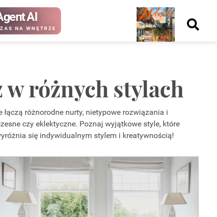
Agent AI
Nowy
ZAS NA WNĘTRZE
numer
 w różnych stylach
kup ten
kup ten
e łączą różnorodne nurty, nietypowe rozwiązania i
numer
numer
Wydanie papierowe
Wydanie cyfrowe
esne czy eklektyczne. Poznaj wyjątkowe style, które
 wyróżnia się indywidualnym stylem i kreatywnością!