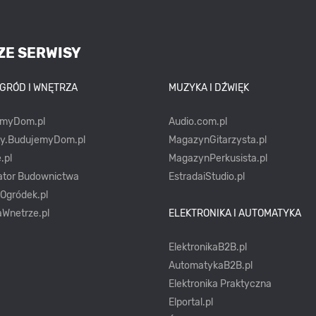
ZE SERWISY
OGRÓD I WNĘTRZA
MUZYKA I DŹWIĘK
emyDom.pl
Audio.com.pl
ty.BudujemyDom.pl
MagazynGitarzysta.pl
.pl
MagazynPerkusista.pl
ator Budownictwa
EstradaiStudio.pl
yOgródek.pl
Wnetrze.pl
ELEKTRONIKA I AUTOMATYKA
ElektronikaB2B.pl
AutomatykaB2B.pl
Elektronika Praktyczna
Elportal.pl