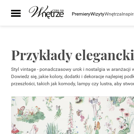
Premiery
Wizyty
Wnętrza
Inspir
Pomieszczenia
Inspiracje
Sztuka
Wyposażenie
Galeria
Zielony zakątek
Kuchnia
Ściany i podłogi
Auto
Łazienka
Drzwi i okna
Przykłady elegancki
Smaki życia
Salon
Schody
Sypialnia
Kominki
Styl vintage - ponadczasowy urok i nostalgia w aranżacji 
Pokój dziecka
Grzejniki
Dowiedz się, jakie kolory, dodatki i dekoracje najlepiej p
Gabinet
Oświetlenie
przeszłości, takich jak komody, lampy czy lustra, aby stwo
Biuro
Smart home
Taras i ogród
Szafy
Zaplecze domu
AGD
Zlewy i baterie
Wanny i natryski
Ceramika Łazienkowa