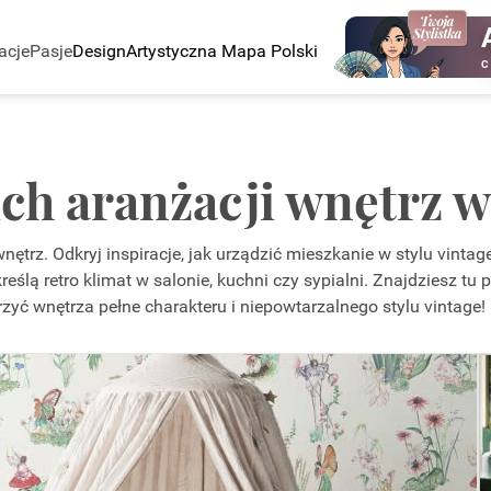
acje
Pasje
Design
Artystyczna Mapa Polski
C
ch aranżacji wnętrz w 
wnętrz. Odkryj inspiracje, jak urządzić mieszkanie w stylu vin
odkreślą retro klimat w salonie, kuchni czy sypialni. Znajdziesz
rzyć wnętrza pełne charakteru i niepowtarzalnego stylu vintage!