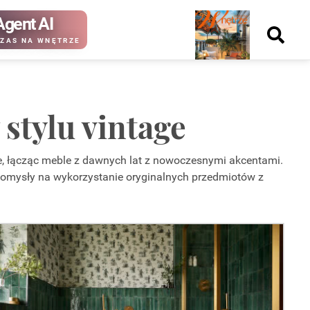
Agent AI
Nowy
ZAS NA WNĘTRZE
numer
stylu vintage
kup ten
kup ten
tage, łącząc meble z dawnych lat z nowoczesnymi akcentami.
numer
numer
Wydanie papierowe
Wydanie cyfrowe
 tu pomysły na wykorzystanie oryginalnych przedmiotów z