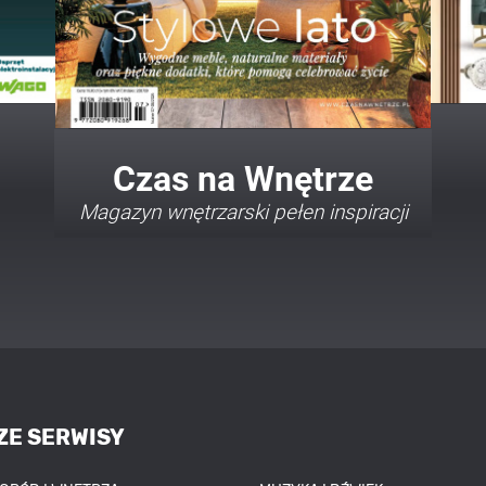
Twój Dom Twój Styl
Porady i inspiracje w najmodniejszych
stylach
ZE SERWISY