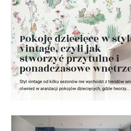
Wellnes
DIY
Pokoje dziecięce w sty
vintage, czyli jak
stworzyć przytulne i
ponadczasowe wnętrz
Styl vintage od kilku sezonów nie wychodzi z trendów wn
również w aranżacji pokojów dziecięcych, gdzie tworzy...