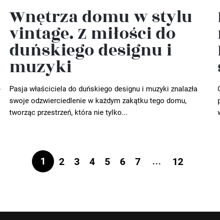
Wnętrza domu w stylu
vintage. Z miłości do
duńskiego designu i
muzyki
-
Pasja właściciela do duńskiego designu i muzyki znalazła
swoje odzwierciedlenie w każdym zakątku tego domu,
tworząc przestrzeń, która nie tylko...
1
...
2
3
4
5
6
7
12