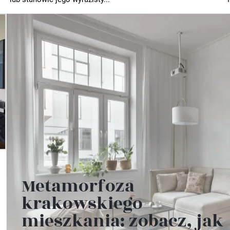
Metamorfoza
krakowskiego
mieszkania: zobacz, jak