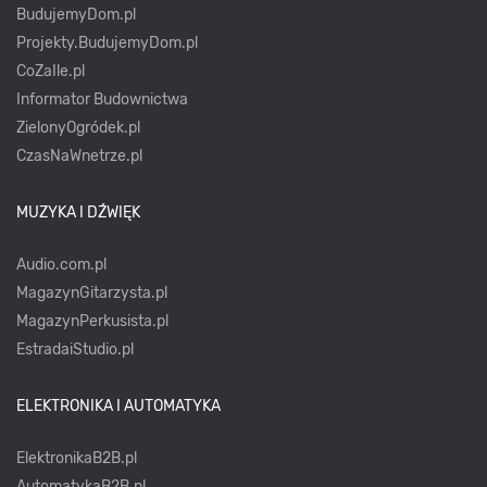
BudujemyDom.pl
Projekty.BudujemyDom.pl
CoZaIle.pl
Informator Budownictwa
ZielonyOgródek.pl
CzasNaWnetrze.pl
MUZYKA I DŹWIĘK
Audio.com.pl
MagazynGitarzysta.pl
MagazynPerkusista.pl
EstradaiStudio.pl
ELEKTRONIKA I AUTOMATYKA
ElektronikaB2B.pl
AutomatykaB2B.pl