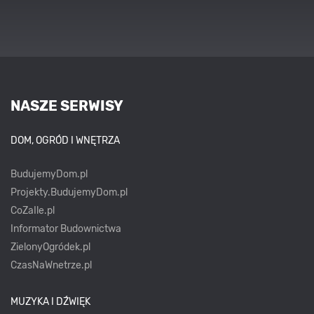
NASZE SERWISY
DOM, OGRÓD I WNĘTRZA
BudujemyDom.pl
Projekty.BudujemyDom.pl
CoZaIle.pl
Informator Budownictwa
ZielonyOgródek.pl
CzasNaWnetrze.pl
MUZYKA I DŹWIĘK