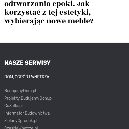
odtwarzania epoki. Jak
korzystać z tej estetyki,
wybierając nowe meble?
NASZE SERWISY
DOM, OGRÓD I WNĘTRZA
BudujemyDom.pl
Projekty.BudujemyDom.pl
CoZaIle.pl
Informator Budownictwa
ZielonyOgródek.pl
CzasNaWnetrze.pl