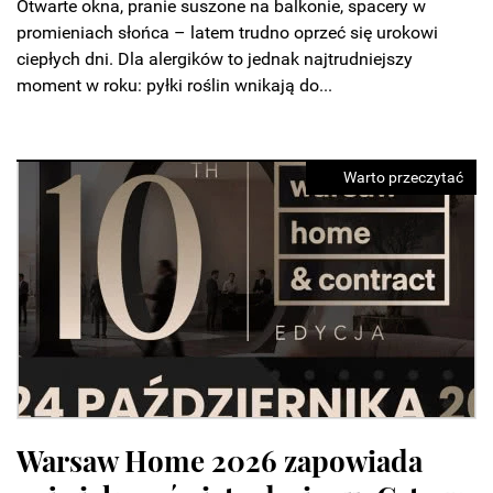
Otwarte okna, pranie suszone na balkonie, spacery w
promieniach słońca – latem trudno oprzeć się urokowi
ciepłych dni. Dla alergików to jednak najtrudniejszy
moment w roku: pyłki roślin wnikają do...
Warto przeczytać
Mid-century modern bez
I