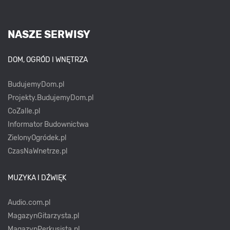
NASZE SERWISY
DOM, OGRÓD I WNĘTRZA
BudujemyDom.pl
Projekty.BudujemyDom.pl
CoZaIle.pl
Informator Budownictwa
ZielonyOgródek.pl
CzasNaWnetrze.pl
MUZYKA I DŹWIĘK
Audio.com.pl
MagazynGitarzysta.pl
MagazynPerkusista.pl