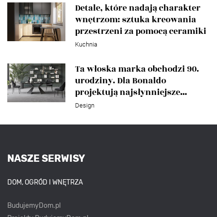
Detale, które nadają charakter
wnętrzom: sztuka kreowania
przestrzeni za pomocą ceramiki
Kuchnia
Ta włoska marka obchodzi 90.
urodziny. Dla Bonaldo
projektują najsłynniejsze
gwiazdy designu
Design
NASZE SERWISY
DOM, OGRÓD I WNĘTRZA
BudujemyDom.pl