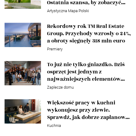
Ostatnia szansa, by zobaczyć
międzynarodową wystawę „We
Artystyczna Mapa Polski
Are All Connected”
Rekordowy rok TM Real Estate
Group. Przychody wzrosły o 24%,
a obroty sięgnęły 318 mln euro
Premiery
To już nie tylko gniazdko. Dziś
osprzęt jest jednym z
najważniejszych elementów
projektu
Zaplecze domu
Większość pracy w kuchni
wykonujesz przy zlewie.
Sprawdź, jak dobrze zaplanować
tę strefę
Kuchnia