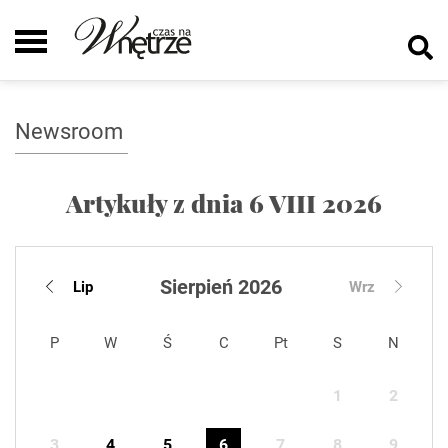
Newsroom
Artykuły z dnia 6 VIII 2026
Sierpień 2026
Lip
Wrz
P
W
Ś
C
Pt
S
N
1
2
3
4
5
6
7
8
9