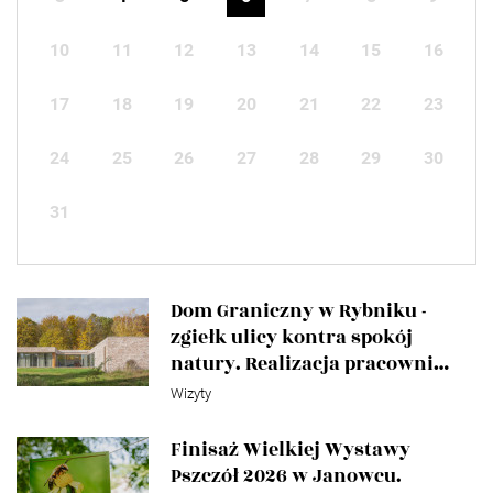
10
11
12
13
14
15
16
17
18
19
20
21
22
23
24
25
26
27
28
29
30
31
Dom Graniczny w Rybniku -
zgiełk ulicy kontra spokój
natury. Realizacja pracowni
Toprojekt
Wizyty
Finisaż Wielkiej Wystawy
Pszczół 2026 w Janowcu.