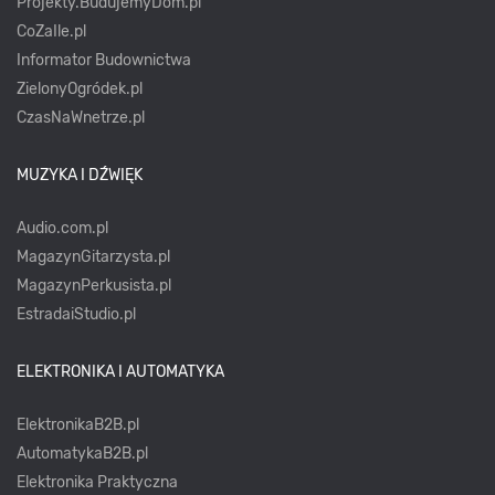
Projekty.BudujemyDom.pl
CoZaIle.pl
Informator Budownictwa
ZielonyOgródek.pl
CzasNaWnetrze.pl
MUZYKA I DŹWIĘK
Audio.com.pl
MagazynGitarzysta.pl
MagazynPerkusista.pl
EstradaiStudio.pl
ELEKTRONIKA I AUTOMATYKA
ElektronikaB2B.pl
AutomatykaB2B.pl
Elektronika Praktyczna