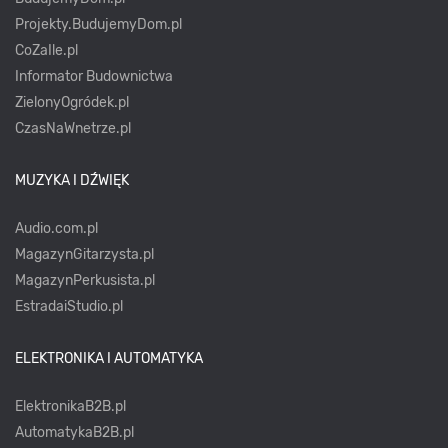
Projekty.BudujemyDom.pl
CoZaIle.pl
Informator Budownictwa
ZielonyOgródek.pl
CzasNaWnetrze.pl
MUZYKA I DŹWIĘK
Audio.com.pl
MagazynGitarzysta.pl
MagazynPerkusista.pl
EstradaiStudio.pl
ELEKTRONIKA I AUTOMATYKA
ElektronikaB2B.pl
AutomatykaB2B.pl