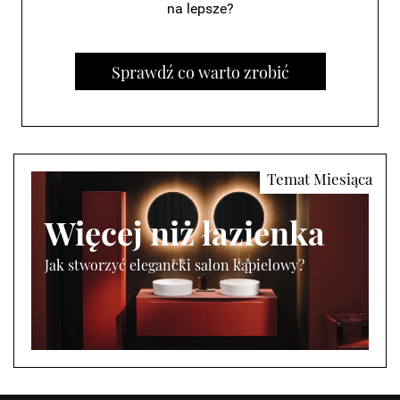
na lepsze?
Sprawdź co warto zrobić
Więcej niż łazienka
Jak stworzyć elegancki salon kąpielowy?