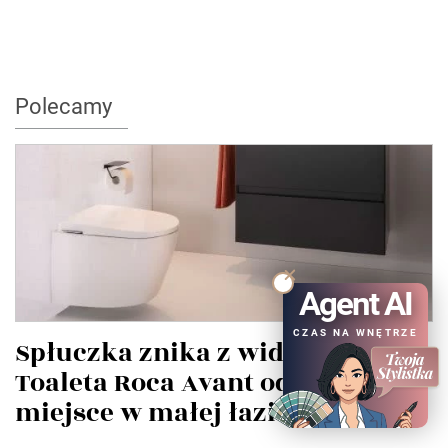
Polecamy
Agent AI
CZAS NA WNĘTRZE
Spłuczka znika z widoku.
Toaleta Roca Avant odzyskuje
miejsce w małej łazience