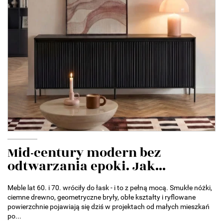
Mid-century modern bez
odtwarzania epoki. Jak...
Meble lat 60. i 70. wróciły do łask - i to z pełną mocą. Smukłe nóżki,
ciemne drewno, geometryczne bryły, obłe kształty i ryflowane
powierzchnie pojawiają się dziś w projektach od małych mieszkań
po...