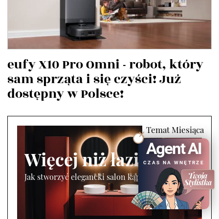
eufy X10 Pro Omni - robot, który
sam sprząta i się czyści! Już
dostępny w Polsce!
Agent AI
Więcej niż łazienka
CZAS NA WNĘTRZE
Jak stworzyć elegancki salon kąpielowy?