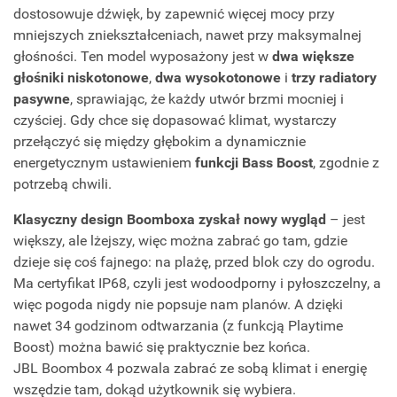
dostosowuje dźwięk, by zapewnić więcej mocy przy
mniejszych zniekształceniach, nawet przy maksymalnej
głośności. Ten model wyposażony jest w
dwa większe
głośniki niskotonowe
,
dwa wysokotonowe
i
trzy radiatory
pasywne
, sprawiając, że każdy utwór brzmi mocniej i
czyściej. Gdy chce się dopasować klimat, wystarczy
przełączyć się między głębokim a dynamicznie
energetycznym ustawieniem
funkcji Bass Boost
, zgodnie z
potrzebą chwili.
Klasyczny design Boomboxa zyskał nowy wygląd
– jest
większy, ale lżejszy, więc można zabrać go tam, gdzie
dzieje się coś fajnego: na plażę, przed blok czy do ogrodu.
Ma certyfikat IP68, czyli jest wodoodporny i pyłoszczelny, a
więc pogoda nigdy nie popsuje nam planów. A dzięki
nawet 34 godzinom odtwarzania (z funkcją Playtime
Boost) można bawić się praktycznie bez końca.
JBL Boombox 4 pozwala zabrać ze sobą klimat i energię
wszędzie tam, dokąd użytkownik się wybiera.