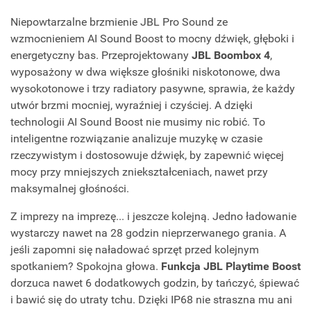
Niepowtarzalne brzmienie JBL Pro Sound ze
wzmocnieniem AI Sound Boost to mocny dźwięk, głęboki i
energetyczny bas. Przeprojektowany
JBL Boombox 4
,
wyposażony w dwa większe głośniki niskotonowe, dwa
wysokotonowe i trzy radiatory pasywne, sprawia, że każdy
utwór brzmi mocniej, wyraźniej i czyściej. A dzięki
technologii AI Sound Boost nie musimy nic robić. To
inteligentne rozwiązanie analizuje muzykę w czasie
rzeczywistym i dostosowuje dźwięk, by zapewnić więcej
mocy przy mniejszych zniekształceniach, nawet przy
maksymalnej głośności.
Z imprezy na imprezę... i jeszcze kolejną. Jedno ładowanie
wystarczy nawet na 28 godzin nieprzerwanego grania. A
jeśli zapomni się naładować sprzęt przed kolejnym
spotkaniem? Spokojna głowa.
Funkcja JBL Playtime Boost
dorzuca nawet 6 dodatkowych godzin, by tańczyć, śpiewać
i bawić się do utraty tchu. Dzięki IP68 nie straszna mu ani