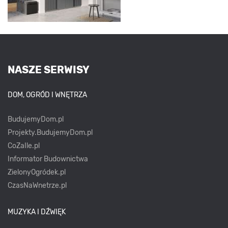
NASZE SERWISY
DOM, OGRÓD I WNĘTRZA
BudujemyDom.pl
Projekty.BudujemyDom.pl
CoZaIle.pl
Informator Budownictwa
ZielonyOgródek.pl
CzasNaWnetrze.pl
MUZYKA I DŹWIĘK