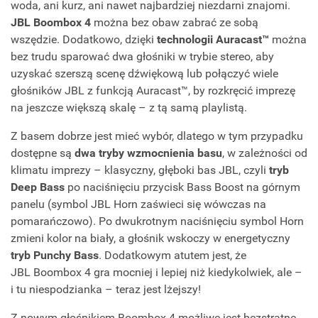
woda, ani kurz, ani nawet najbardziej niezdarni znajomi.
JBL Boombox 4
można bez obaw zabrać ze sobą
wszędzie. Dodatkowo, dzięki
technologii Auracast™
można
bez trudu sparować dwa głośniki w trybie stereo, aby
uzyskać szerszą scenę dźwiękową lub połączyć wiele
głośników JBL z funkcją Auracast™, by rozkręcić imprezę
na jeszcze większą skalę – z tą samą playlistą.
Z basem dobrze jest mieć wybór, dlatego w tym przypadku
dostępne są
dwa tryby wzmocnienia basu
, w zależności od
klimatu imprezy – klasyczny, głęboki bas JBL, czyli
tryb
Deep Bass
po naciśnięciu przycisk Bass Boost na górnym
panelu (symbol JBL Horn zaświeci się wówczas na
pomarańczowo). Po dwukrotnym naciśnięciu symbol Horn
zmieni kolor na biały, a głośnik wskoczy w energetyczny
tryb Punchy Bass
. Dodatkowym atutem jest, że
JBL Boombox 4 gra mocniej i lepiej niż kiedykolwiek, ale –
i tu niespodzianka – teraz jest lżejszy!
Z nowym głośnikiem Boombox 4 możliwe jest bezstratne