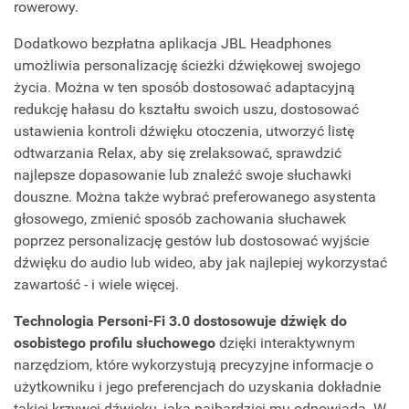
rowerowy.
Dodatkowo bezpłatna aplikacja JBL Headphones
umożliwia personalizację ścieżki dźwiękowej swojego
życia. Można w ten sposób dostosować adaptacyjną
redukcję hałasu do kształtu swoich uszu, dostosować
ustawienia kontroli dźwięku otoczenia, utworzyć listę
odtwarzania Relax, aby się zrelaksować, sprawdzić
najlepsze dopasowanie lub znaleźć swoje słuchawki
douszne. Można także wybrać preferowanego asystenta
głosowego, zmienić sposób zachowania słuchawek
poprzez personalizację gestów lub dostosować wyjście
dźwięku do audio lub wideo, aby jak najlepiej wykorzystać
zawartość - i wiele więcej.
Technologia Personi-Fi 3.0 dostosowuje dźwięk do
osobistego profilu słuchowego
dzięki interaktywnym
narzędziom, które wykorzystują precyzyjne informacje o
użytkowniku i jego preferencjach do uzyskania dokładnie
takiej krzywej dźwięku, jaka najbardziej mu odpowiada. W