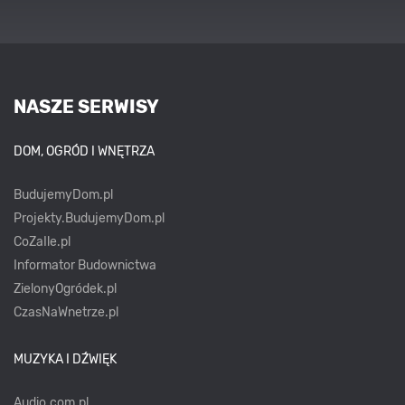
NASZE SERWISY
DOM, OGRÓD I WNĘTRZA
BudujemyDom.pl
Projekty.BudujemyDom.pl
CoZaIle.pl
Informator Budownictwa
ZielonyOgródek.pl
CzasNaWnetrze.pl
MUZYKA I DŹWIĘK
Audio.com.pl