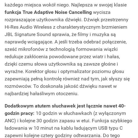
każdego miejsca wokół niego. Najlepsza w swojej klasie
funkcja True Adaptive Noise Cancelling
wycisza
rozpraszające użytkownika dźwięki. Dźwięk przestrzenny
Hi-Res Audio Wireless z charakterystycznym brzmieniem
JBL Signature Sound sprawia, że filmy i muzyka są
naprawdę wciągające. A jeśli trzeba odebrać połączenie,
sześć mikrofonów z technologią formowania wiązki
redukuje zakłócenia powodowane przez wiatr i hałas,
dzięki czemu słowa użytkownika są zawsze głośne i
wyraźne. Korektor głosu i optymalizator poziomu głosu
zapewniają pełną kontrolę również nad tym, jak słyszy się
rozmówców. To doskonała jakość dźwięku nawet w
najbardziej hałaśliwym otoczeniu.
Dodatkowym atutem słuchawek jest łącznie nawet 40-
godzin pracy:
10 godzin w słuchawkach (z wyłączonym
ANC) i kolejne 30 godzin zapasu w etui. Funkcja szybkiego
ładowania w 10 minut na kablu ładującym USB typu C
zapewni kolejne cztery godziny odtwarzania. Do tego