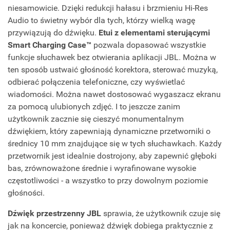
niesamowicie. Dzięki redukcji hałasu i brzmieniu Hi-Res
Audio to świetny wybór dla tych, którzy wielką wagę
przywiązują do dźwięku.
Etui z elementami sterującymi
Smart Charging Case™
pozwala dopasować wszystkie
funkcje słuchawek bez otwierania aplikacji JBL. Można w
ten sposób ustwaić głośność korektora, sterować muzyką,
odbierać połączenia telefoniczne, czy wyświetlać
wiadomości. Można nawet dostosować wygaszacz ekranu
za pomocą ulubionych zdjęć. I to jeszcze zanim
użytkownik zacznie się cieszyć monumentalnym
dźwiękiem, który zapewniają dynamiczne przetworniki o
średnicy 10 mm znajdujące się w tych słuchawkach. Każdy
przetwornik jest idealnie dostrojony, aby zapewnić głęboki
bas, zrównoważone średnie i wyrafinowane wysokie
częstotliwości - a wszystko to przy dowolnym poziomie
głośności.
Dźwięk przestrzenny JBL
sprawia, że użytkownik czuje się
jak na koncercie, ponieważ dźwięk dobiega praktycznie z