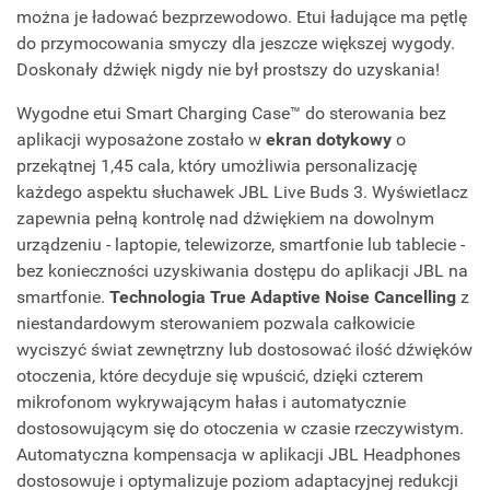
można je ładować bezprzewodowo. Etui ładujące ma pętlę
do przymocowania smyczy dla jeszcze większej wygody.
Doskonały dźwięk nigdy nie był prostszy do uzyskania!
Wygodne etui Smart Charging Case™ do sterowania bez
aplikacji wyposażone zostało w
ekran dotykowy
o
przekątnej 1,45 cala, który umożliwia personalizację
każdego aspektu słuchawek JBL Live Buds 3. Wyświetlacz
zapewnia pełną kontrolę nad dźwiękiem na dowolnym
urządzeniu - laptopie, telewizorze, smartfonie lub tablecie -
bez konieczności uzyskiwania dostępu do aplikacji JBL na
smartfonie.
Technologia True Adaptive Noise Cancelling
z
niestandardowym sterowaniem pozwala całkowicie
wyciszyć świat zewnętrzny lub dostosować ilość dźwięków
otoczenia, które decyduje się wpuścić, dzięki czterem
mikrofonom wykrywającym hałas i automatycznie
dostosowującym się do otoczenia w czasie rzeczywistym.
Automatyczna kompensacja w aplikacji JBL Headphones
dostosowuje i optymalizuje poziom adaptacyjnej redukcji