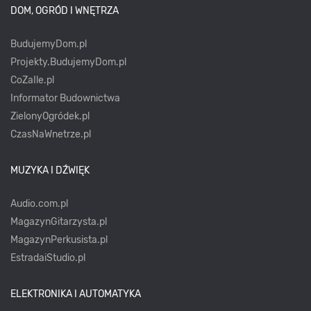
DOM, OGRÓD I WNĘTRZA
BudujemyDom.pl
Projekty.BudujemyDom.pl
CoZaIle.pl
Informator Budownictwa
ZielonyOgródek.pl
CzasNaWnetrze.pl
MUZYKA I DŹWIĘK
Audio.com.pl
MagazynGitarzysta.pl
MagazynPerkusista.pl
EstradaiStudio.pl
ELEKTRONIKA I AUTOMATYKA