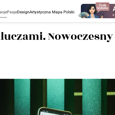
acje
Pasje
Design
Artystyczna Mapa Polski
C
i kluczami. Nowoczesn