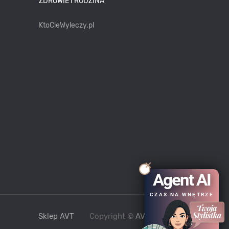
ZDROWIE I RODZINA
KtoCieWyleczy.pl
Agent AI
CZAS NA WNĘTRZE
Sklep AVT
Copyright ©
AVT
2021