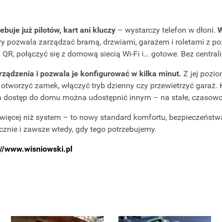
uje już pilotów, kart ani kluczy
– wystarczy telefon w dłoni.
W
ry pozwala zarządzać bramą, drzwiami, garażem i roletami z poz
, połączyć się z domową siecią Wi-Fi i… gotowe. Bez centrali, 
ządzenia i pozwala je konfigurować w kilka minut.
Z jej pozi
tworzyć zamek, włączyć tryb dzienny czy przewietrzyć garaż. 
, a dostęp do domu można udostępnić innym – na stałe, czasow
ęcej niż system – to nowy standard komfortu, bezpieczeństwa 
ycznie i zawsze wtedy, gdy tego potrzebujemy.
://www.wisniowski.pl