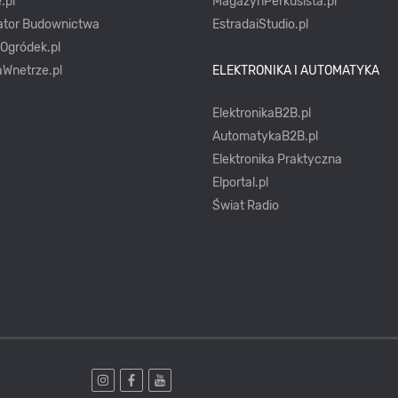
.pl
MagazynPerkusista.pl
ator Budownictwa
EstradaiStudio.pl
yOgródek.pl
Wnetrze.pl
ELEKTRONIKA I AUTOMATYKA
ElektronikaB2B.pl
AutomatykaB2B.pl
Elektronika Praktyczna
Elportal.pl
Świat Radio