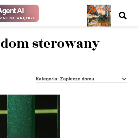
Agent AI
Nowy
ZAS NA WNĘTRZE
numer
y dom sterowany
kup ten
kup ten
numer
numer
Wydanie papierowe
Wydanie cyfrowe
Kategoria: Zaplecze domu