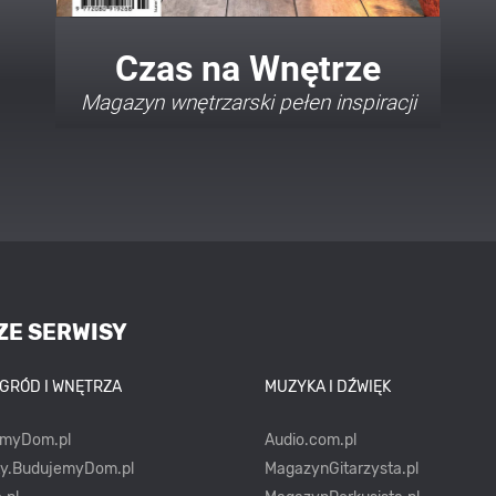
Twój Dom Twój Styl
Porady i inspiracje w najmodniejszych
stylach
ZE SERWISY
OGRÓD I WNĘTRZA
MUZYKA I DŹWIĘK
emyDom.pl
Audio.com.pl
ty.BudujemyDom.pl
MagazynGitarzysta.pl