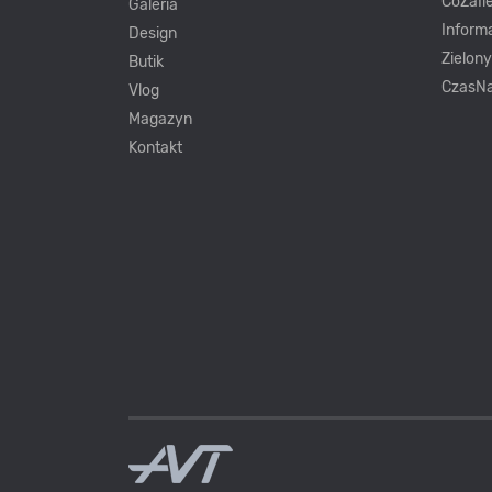
CoZaIle
Galeria
Inform
Design
Zielon
Butik
CzasNa
Vlog
Magazyn
Kontakt