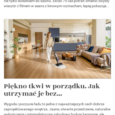
nie tylko dodatkiem do salonu. Ekran 75 cali potrafi zmienić zwykły
wieczór z filmem w seans z kinowym rozmachem, lepiej pokazuje...
Piękno tkwi w porządku. Jak
utrzymać je bez...
Wygoda i poczucie ładu to jedne z najważniejszych cech dobrze
zaprojektowanego wnętrza. Jasne, otwarte przestrzenie, naturalne
wykończenia i minimalistyczne zabudowy budują harmonię, ale