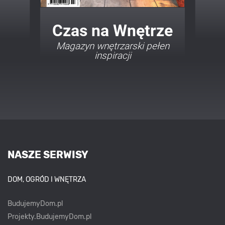
Twój Dom Twój Styl
Porady i inspiracje w
najmodniejszych stylach
NASZE SERWISY
DOM, OGRÓD I WNĘTRZA
BudujemyDom.pl
Projekty.BudujemyDom.pl