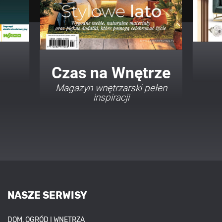
Twój Dom Twój Styl
Porady i inspiracje w
najmodniejszych stylach
NASZE SERWISY
DOM, OGRÓD I WNĘTRZA