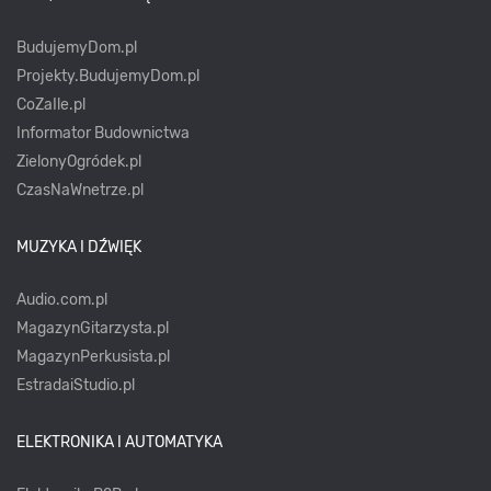
BudujemyDom.pl
Projekty.BudujemyDom.pl
CoZaIle.pl
Informator Budownictwa
ZielonyOgródek.pl
CzasNaWnetrze.pl
MUZYKA I DŹWIĘK
Audio.com.pl
MagazynGitarzysta.pl
MagazynPerkusista.pl
EstradaiStudio.pl
ELEKTRONIKA I AUTOMATYKA