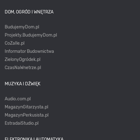
DOM, OGRÓD I WNĘTRZA
BudujemyDom.pl
Projekty.BudujemyDom.pl
CoZaIle.pl
Informator Budownictwa
ZielonyOgródek.pl
CzasNaWnetrze.pl
MUZYKA I DŹWIĘK
Audio.com.pl
MagazynGitarzysta.pl
MagazynPerkusista.pl
EstradaiStudio.pl
ELEKTRONIKA I AUTOMATYKA