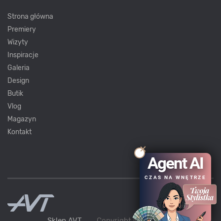
Strona główna
Premiery
Wizyty
Inspiracje
Galeria
Design
Butik
Vlog
Magazyn
Kontakt
Agent AI
CZAS NA WNĘTRZE
Sklep AVT
Copyright ©
AVT
2021