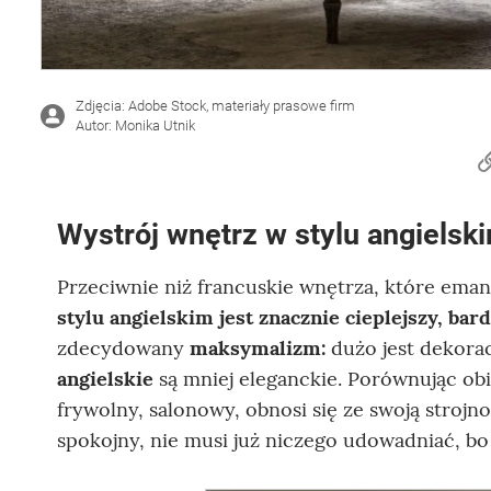
Zdjęcia: Adobe Stock, materiały prasowe firm
Autor: Monika Utnik
Wystrój wnętrz w stylu angielsk
Przeciwnie niż francuskie wnętrza, które eman
stylu angielskim jest
znacznie cieplejszy, bar
zdecydowany
maksymalizm:
dużo jest dekorac
angielskie
są mniej eleganckie. Porównując obie
frywolny, salonowy, obnosi się ze swoją strojno
spokojny, nie musi już niczego udowadniać, bo