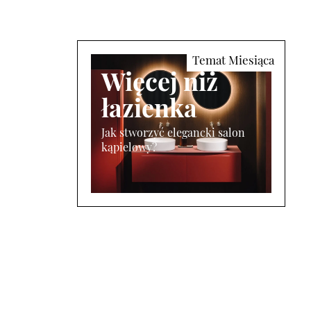
Więcej niż
łazienka
Jak stworzyć elegancki salon
kąpielowy?