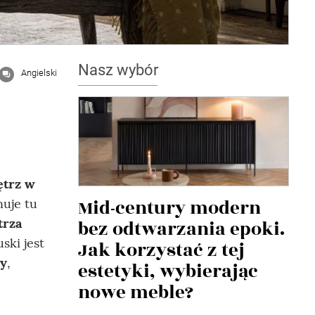
Nasz wybór
Angielski
ętrz w
Mid-century modern
nuje tu
trza
bez odtwarzania epoki.
ski jest
Jak korzystać z tej
y
,
estetyki, wybierając
nowe meble?