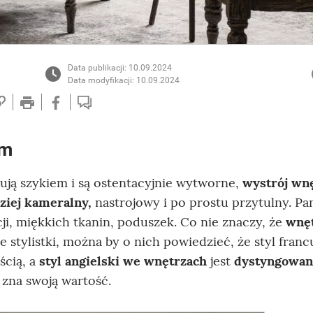
Data publikacji: 10.09.2024
Data modyfikacji: 10.09.2024
im
ują szykiem i są ostentacyjnie wytworne,
wystrój wn
dziej kameralny,
nastrojowy i po prostu przytulny. Pa
ji, miękkich tkanin, poduszek. Co nie znaczy, że
wnę
 stylistki, można by o nich powiedzieć, że styl francu
ścią, a
styl angielski we wnętrzach
jest
dystyngowan
 zna swoją wartość.