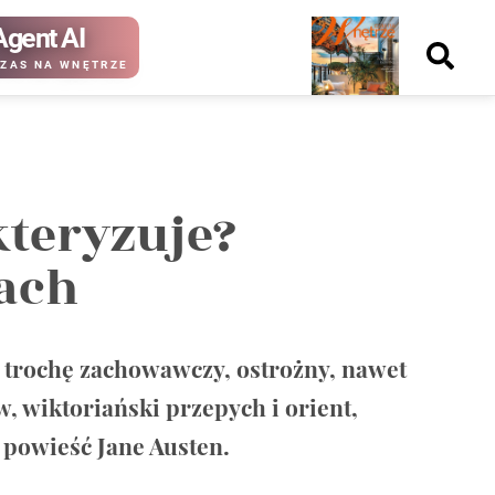
Agent AI
Nowy
ZAS NA WNĘTRZE
numer
kteryzuje?
kup ten
kup ten
numer
numer
ach
Wydanie papierowe
Wydanie cyfrowe
est trochę zachowawczy, ostrożny, nawet
, wiktoriański przepych i orient,
ą powieść Jane Austen.