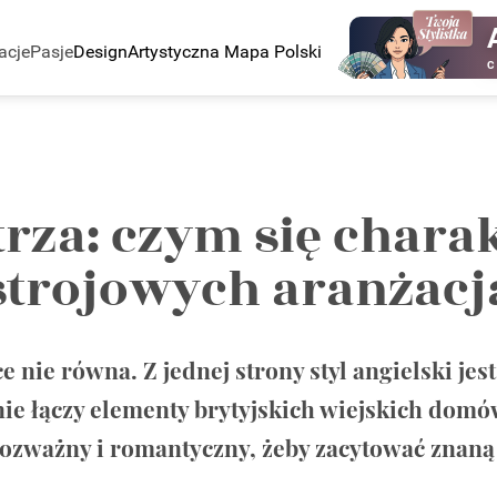
acje
Pasje
Design
Artystyczna Mapa Polski
C
trza: czym się chara
strojowych aranżacj
ce nie równa. Z jednej strony styl angielski j
ie łączy elementy brytyjskich wiejskich domów
 rozważny i romantyczny, żeby zacytować znan