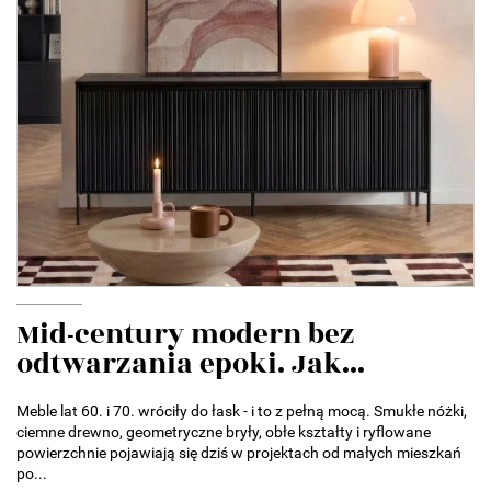
Mid-century modern bez
odtwarzania epoki. Jak...
Meble lat 60. i 70. wróciły do łask - i to z pełną mocą. Smukłe nóżki,
ciemne drewno, geometryczne bryły, obłe kształty i ryflowane
powierzchnie pojawiają się dziś w projektach od małych mieszkań
po...