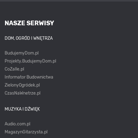
NASZE SERWISY
DOM, OGRÓD I WNĘTRZA
BudujemyDom.pl
Projekty.BudujemyDom.pl
CoZaIle.pl
Informator Budownictwa
ZielonyOgródek.pl
CzasNaWnetrze.pl
MUZYKA I DŹWIĘK
Audio.com.pl
MagazynGitarzysta.pl