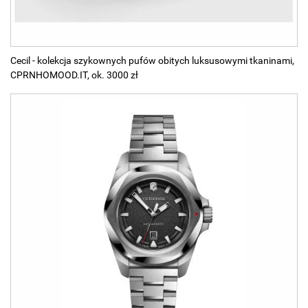
Cecil - kolekcja szykownych pufów obitych luksusowymi tkaninami,
CPRNHOMOOD.IT, ok. 3000 zł