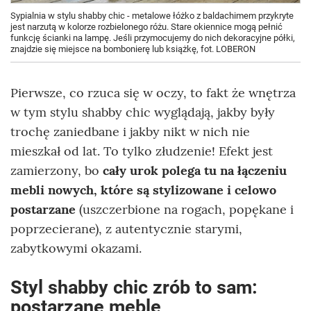
Sypialnia w stylu shabby chic - metalowe łóżko z baldachimem przykryte
jest narzutą w kolorze rozbielonego różu. Stare okiennice mogą pełnić
funkcję ścianki na lampę. Jeśli przymocujemy do nich dekoracyjne półki,
znajdzie się miejsce na bombonierę lub książkę, fot. LOBERON
Pierwsze, co rzuca się w oczy, to fakt że wnętrza
w tym stylu shabby chic wyglądają, jakby były
trochę zaniedbane i jakby nikt w nich nie
mieszkał od lat. To tylko złudzenie! Efekt jest
zamierzony, bo
cały urok polega tu na łączeniu
mebli nowych, które są stylizowane i celowo
postarzane
(uszczerbione na rogach, popękane i
poprzecierane), z autentycznie starymi,
zabytkowymi okazami.
Styl shabby chic zrób to sam:
postarzane meble