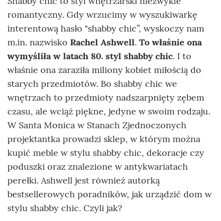
Shabby chic to styl wnętrzarski niezwykle
romantyczny. Gdy wrzucimy w wyszukiwarkę
interentową hasło "shabby chic”, wyskoczy nam
m.in. nazwisko
Rachel Ashwell
.
To właśnie ona
wymyśliła w latach 80. styl shabby chic
. I to
właśnie ona zaraziła miliony kobiet miłością do
starych przedmiotów. Bo shabby chic we
wnętrzach to przedmioty nadszarpnięty zębem
czasu, ale wciąż piękne, jedyne w swoim rodzaju.
W Santa Monica w Stanach Zjednoczonych
projektantka prowadzi sklep, w którym można
kupić meble w stylu shabby chic, dekoracje czy
poduszki oraz znalezione w antykwariatach
perełki. Ashwell jest również autorką
bestsellerowych poradników, jak urządzić dom w
stylu shabby chic. Czyli jak?