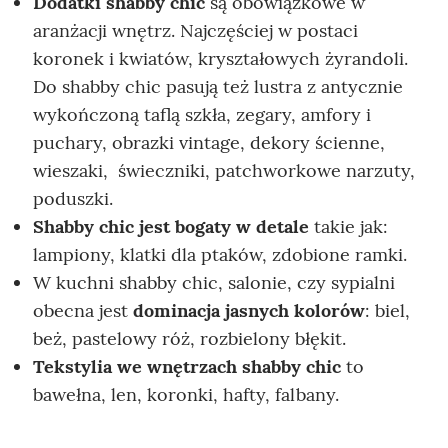
Dodatki shabby chic
są obowiązkowe w
aranżacji wnętrz. Najczęściej w postaci
koronek i kwiatów, kryształowych żyrandoli.
Do shabby chic pasują też lustra z antycznie
wykończoną taflą szkła, zegary, amfory i
puchary, obrazki vintage, dekory ścienne,
wieszaki, świeczniki, patchworkowe narzuty,
poduszki.
Shabby chic jest bogaty w detale
takie jak:
lampiony, klatki dla ptaków, zdobione ramki.
W kuchni shabby chic, salonie, czy sypialni
obecna jest
dominacja jasnych kolorów
: biel,
beż, pastelowy róż, rozbielony błękit.
Tekstylia we wnętrzach shabby chic
to
bawełna, len, koronki, hafty, falbany.