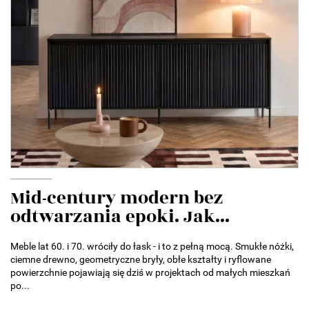
Mid-century modern bez
odtwarzania epoki. Jak...
Meble lat 60. i 70. wróciły do łask - i to z pełną mocą. Smukłe nóżki,
ciemne drewno, geometryczne bryły, obłe kształty i ryflowane
powierzchnie pojawiają się dziś w projektach od małych mieszkań
po...