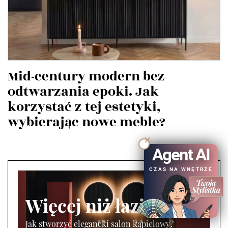
Mid-century modern bez
odtwarzania epoki. Jak
korzystać z tej estetyki,
wybierając nowe meble?
Agent AI
CZAS NA WNĘTRZE
Więcej niż łazienka
Jak stworzyć elegancki salon kąpielowy?