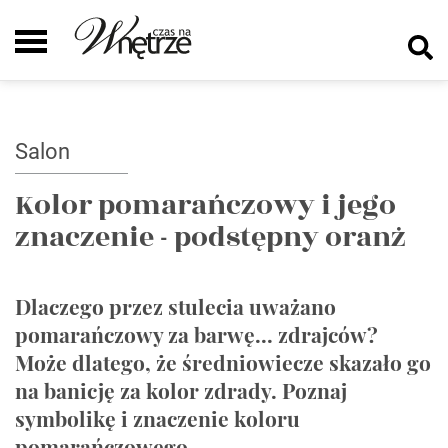
Salon
Kolor pomarańczowy i jego
znaczenie - podstępny oranż
Dlaczego przez stulecia uważano
pomarańczowy za barwę... zdrajców?
Może dlatego, że średniowiecze skazało go
na banicję za kolor zdrady. Poznaj
symbolikę i znaczenie koloru
pomarańczowego.