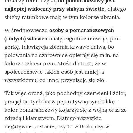
Przeczy temu fizyka, bo
pomarańczowy jest
najlepiej widoczny przy słabym świetle
, dlatego
służby ratunkowe mają w tym kolorze ubrania.
W średniowieczu
osoby o pomarańczowych
(rudych) włosach
miały, łagodnie mówiąc, pod
górkę. Inkwizycja zbierała krwawe żniwa, bo
polowania na czarownice opierały się m.in. na
kolorze ich czupryn. Może dlatego, że w
społeczeństwie takich osób jest mniej, a
wszystkiemu, co inne, przypisuje się zło.
Tak więc oranż, jako pochodny czerwieni i żółci,
przejął od tych barw pejoratywną symbolikę -
kolor pomarańczowy kojarzył się z wojną oraz ze
zdradą i kłamstwem. Dlatego wszystkie
negatywne postacie, czy to w Biblii, czy w