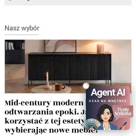
Nasz wybór
Agent AI
Mid-century modern bez
CZAS NA WNĘTRZE
odtwarzania epoki. Jak
korzystać z tej estetyki,
wybierając nowe meble?