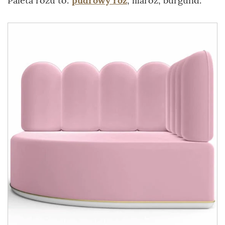
Paleta różu to:
pudrowy róż
, lilaróż, burgund.