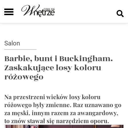
Salon
Barbie, bunt i Buckingham.
Zaskakujące losy koloru
różowego
Na przestrzeni wieków losy koloru
różowego były zmienne. Raz uznawano go
za męski, innym razem za awangardowy,
to znów stawał się narzędziem oporu.