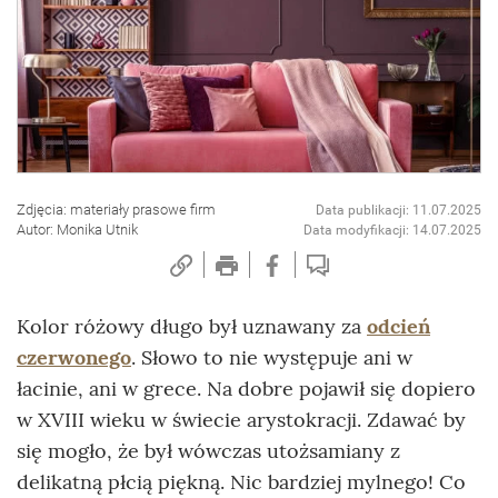
Zdjęcia: materiały prasowe firm
Data publikacji: 11.07.2025
Autor: Monika Utnik
Data modyfikacji: 14.07.2025
Kolor różowy długo był uznawany za
odcień
czerwonego
. Słowo to nie występuje ani w
łacinie, ani w grece. Na dobre pojawił się dopiero
w XVIII wieku w świecie arystokracji. Zdawać by
się mogło, że był wówczas utożsamiany z
delikatną płcią piękną. Nic bardziej mylnego! Co