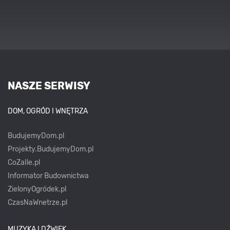
NASZE SERWISY
DOM, OGRÓD I WNĘTRZA
BudujemyDom.pl
Projekty.BudujemyDom.pl
CoZaIle.pl
Informator Budownictwa
ZielonyOgródek.pl
CzasNaWnetrze.pl
MUZYKA I DŹWIĘK