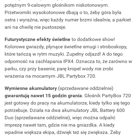
potężnym 9-calowym głośnikom niskotonowym.
Przetworniki wysokotonowe dbają o to, żeby góra była
ostra i wyraźna, więc każdy numer brzmi idealnie, a parkiet
ani na chwilę nie pustoszeje.
Futurystyczne efekty świetlne
to dodatkowe show!
Kolorowe gwiazdy, płynące świetlne smugi i stroboskopy,
które tańczą w rytm muzyki. Zupełny odjazd! A do tego
odporność na zachlapania IPX4. Oznacza to, że zarówno w
parku, czy przy basenie, parę kropel wody nie zrobi
wrażenia na mocarnym JBL Partybox 720.
Wymienne akumulatory
(sprzedawane oddzielnie)
gwarantują nawet 15 godzin grania
. Głośnik PartyBox 720
jest gotowy do pracy na akumulatorze, kiedy tylko się tego
potrzebuje. Działa na dwa akumulatory JBL Battery 600
Duo (sprzedawane oddzielnie), więc można odpalić
imprezę nawet tam, gdzie nie ma gniazdka. A kiedy
wpadnie większa ekipa, dźwięk też się zwiększa. Żeby