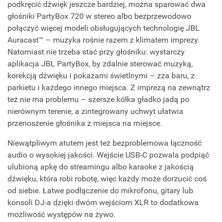
podkręcić dźwięk jeszcze bardziej, można sparować dwa
głośniki PartyBox 720 w stereo albo bezprzewodowo
połączyć więcej modeli obsługujących technologię JBL
Auracast™ – muzyka rośnie razem z klimatem imprezy.
Natomiast nie trzeba stać przy głośniku: wystarczy
aplikacja JBL PartyBox, by zdalnie sterować muzyką,
korekcją dźwięku i pokazami świetlnymi – zza baru, z
parkietu i każdego innego miejsca. Z imprezą na zewnątrz
też nie ma problemu – szersze kółka gładko jadą po
nierównym terenie, a zintegrowany uchwyt ułatwia
przenoszenie głośnika z miejsca na miejsce.
Niewątpliwym atutem jest też bezproblemowa łączność
audio o wysokiej jakości. Wejście USB-C pozwala podpiąć
ulubioną apkę do streamingu albo karaoke z jakością
dźwięku, która robi robotę, więc każdy może dorzucić coś
od siebie. Łatwe podłączenie do mikrofonu, gitary lub
konsoli DJ-a dzięki dwóm wejściom XLR to dodatkowa
możliwość występów na żywo.