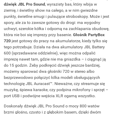
dźwięk JBL Pro Sound
, wyrazisty bas, który wbija w
ziemię, i świetlny show na całego, a w nim gwiezdne
punkty, świetlne smugi i pulsujące stroboskopy. Może i jest
spory, ale za to zawsze gotowy do drogi: ma wygodny
uchwyt, szerokie kółka i odporną na zachlapania obudowę,
która nie boi się imprezy przy basenie.
Głośnik PartyBox
720
jest gotowy do pracy na akumulatorze, kiedy tylko się
tego potrzebuje. Działa na dwa akumulatory JBL Battery
600 (sprzedawane oddzielnie), więc można odpalić
imprezę nawet tam, gdzie nie ma gniazdka – i ciągnąć ją
do 15 godzin. Żeby podkręcić dźwięk jeszcze bardziej,
możemy sparować dwa głośniki 720 w stereo albo
bezprzewodowo połączyć kilka modeli obsługujących
technologię JBL Auracast™. Nieważne, czy streamuje się
muzykę, śpiewa karaoke, czy podpina mikrofony i sprzęt –
port USB i podwójne wejścia XLR ogarną wszystko.
Doskonały dźwięk JBL Pro Sound o mocy 800 watów
brzmi głośno, czysto i z głębokim basem, dzięki dwóm