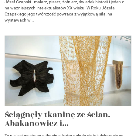
Józef Czapski - malarz, pisarz, żołnierz, świadek historii i jeden z
najważniejszych intelektualistów XX wieku. W Roku Józefa
Czapskiego jego twórczość powraca z wyjątkową siłą, na
wystawach w...
Ściągnęły tkaninę ze ścian.
Abakanowicz i...
To nie jest wystawa o tkaninie, którą ogląda się jak dekorację na