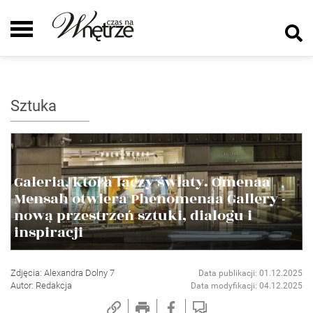
Sztuka
Galeria, która łączy światy. Omenaa
Mensah otwiera Phenomenaa Gallery -
nową przestrzeń sztuki, dialogu i
inspiracji
Zdjęcia: Alexandra Dolny 7
Data publikacji: 01.12.2025
Autor: Redakcja
Data modyfikacji: 04.12.2025