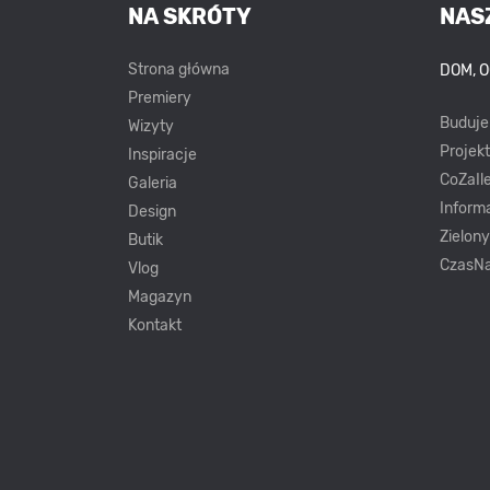
NA SKRÓTY
NAS
Strona główna
DOM, 
Premiery
Buduj
Wizyty
Projek
Inspiracje
CoZaIle
Galeria
Inform
Design
Zielon
Butik
CzasNa
Vlog
Magazyn
Kontakt