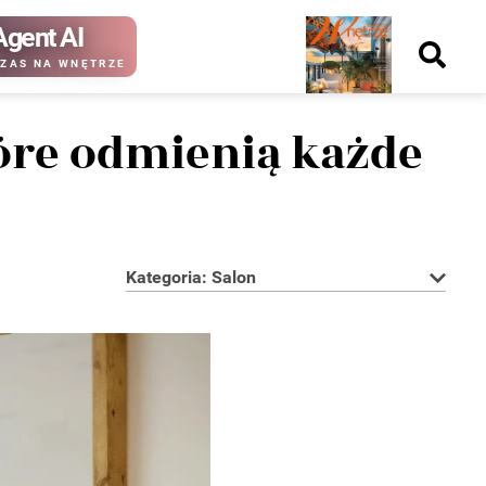
Agent AI
Nowy
ZAS NA WNĘTRZE
numer
tóre odmienią każde
kup ten
kup ten
numer
numer
Wydanie papierowe
Wydanie cyfrowe
Kategoria: Salon