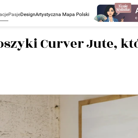
acje
Pasje
Design
Artystyczna Mapa Polski
C
oszyki Curver Jute, k