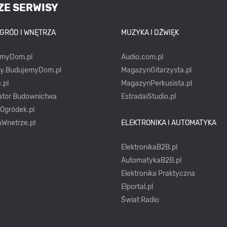
ZE SERWISY
OGRÓD I WNĘTRZA
MUZYKA I DŹWIĘK
emyDom.pl
Audio.com.pl
ty.BudujemyDom.pl
MagazynGitarzysta.pl
.pl
MagazynPerkusista.pl
ator Budownictwa
EstradaiStudio.pl
yOgródek.pl
Wnetrze.pl
ELEKTRONIKA I AUTOMATYKA
ElektronikaB2B.pl
AutomatykaB2B.pl
Elektronika Praktyczna
Elportal.pl
Świat Radio