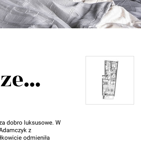
e...
i za dobro luksusowe. W
a Adamczyk z
łkowicie odmieniła