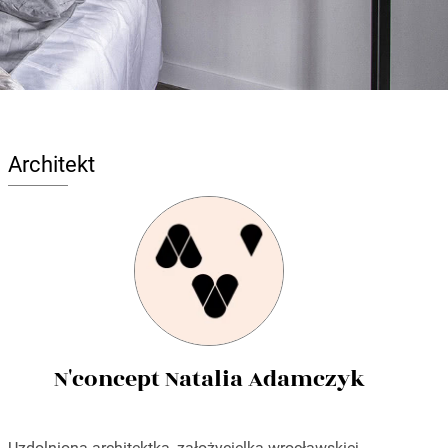
Architekt
N'concept Natalia Adamczyk
Uzdolniona architektka, założycielka wrocławskiej