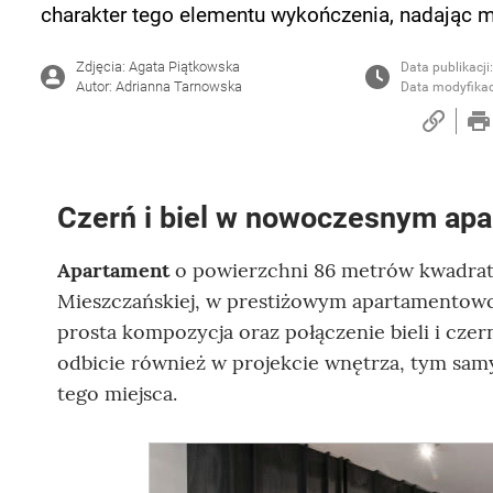
charakter tego elementu wykończenia, nadając mu
Zdjęcia: Agata Piątkowska
Data publikacji
Autor: Adrianna Tarnowska
Data modyfikac
Czerń i biel w nowoczesnym ap
Apartament
o powierzchni 86 metrów kwadrato
Mieszczańskiej, w prestiżowym apartamentow
prosta kompozycja oraz połączenie bieli i cze
odbicie również w projekcie wnętrza, tym sam
tego miejsca.