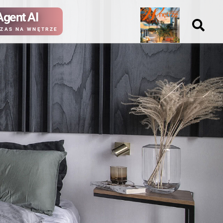
Agent AI
Nowy
ZAS NA WNĘTRZE
numer
kup ten
kup ten
numer
numer
Wydanie papierowe
Wydanie cyfrowe