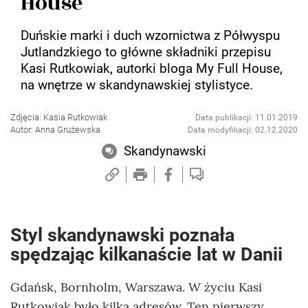
House
Duńskie marki i duch wzornictwa z Półwyspu
Jutlandzkiego to główne składniki przepisu
Kasi Rutkowiak, autorki bloga My Full House,
na wnętrze w skandynawskiej stylistyce.
Zdjęcia: Kasia Rutkowiak
Data publikacji: 11.01.2019
Autor: Anna Grużewska
Data modyfikacji: 02.12.2020
Skandynawski
Styl skandynawski poznała
spędzając kilkanaście lat w Danii
Gdańsk, Bornholm, Warszawa. W życiu Kasi
Rutkowiak było kilka adresów. Ten pierwszy