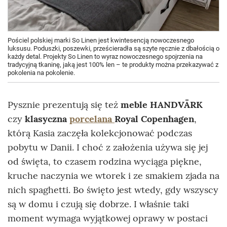
Pościel polskiej marki So Linen jest kwintesencją nowoczesnego
luksusu. Poduszki, poszewki, prześcieradła są szyte ręcznie z dbałością o
każdy detal. Projekty So Linen to wyraz nowoczesnego spojrzenia na
tradycyjną tkaninę, jaką jest 100% len – te produkty można przekazywać z
pokolenia na pokolenie.
Pysznie prezentują się też
meble HANDVÄRK
czy
klasyczna
porcelana
Royal Copenhagen
,
którą Kasia zaczęła kolekcjonować podczas
pobytu w Danii. I choć z założenia używa się jej
od święta, to czasem rodzina wyciąga piękne,
kruche naczynia we wtorek i ze smakiem zjada na
nich spaghetti. Bo święto jest wtedy, gdy wszyscy
są w domu i czują się dobrze. I właśnie taki
moment wymaga wyjątkowej oprawy w postaci