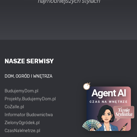
najmodniejszych stylach
NASZE SERWISY
DOM, OGRÓD I WNĘTRZA
Agent AI
BudujemyDom.pl
Projekty.BudujemyDom.pl
CZAS NA WNĘTRZE
CoZaIle.pl
Informator Budownictwa
ZielonyOgródek.pl
CzasNaWnetrze.pl