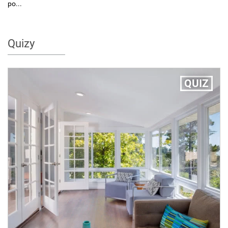
po...
Quizy
QUIZ