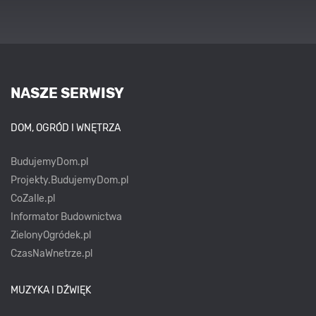
NASZE SERWISY
DOM, OGRÓD I WNĘTRZA
BudujemyDom.pl
Projekty.BudujemyDom.pl
CoZaIle.pl
Informator Budownictwa
ZielonyOgródek.pl
CzasNaWnetrze.pl
MUZYKA I DŹWIĘK